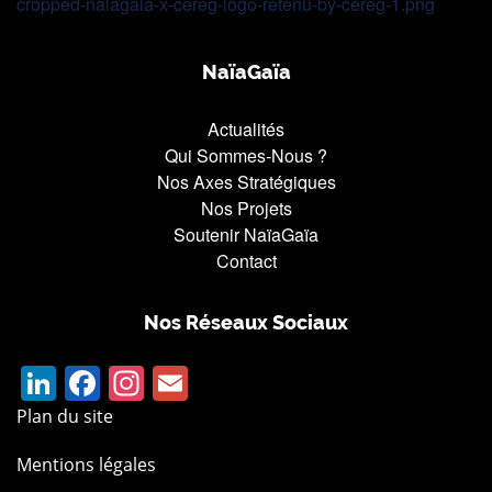
cropped-naiagaia-x-cereg-logo-retenu-by-cereg-1.png
NaïaGaïa
Actualités
Qui Sommes-Nous ?
Nos Axes Stratégiques
Nos Projets
Soutenir NaïaGaïa
Contact
Nos Réseaux Sociaux
LinkedIn
Facebook
Instagram
Email
Plan du site
Mentions légales