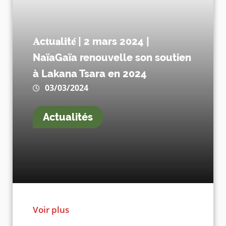
𝐀c𝐭u𝐚l𝐢t𝐞́ | 2 mars 2024 |
NaïaGaïa renouvelle son soutien
à Lakana Tsara en 2024
03/03/2024
Actualités
Voir plus