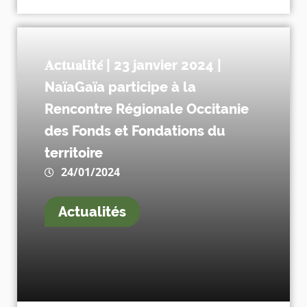
𝐀c𝐭u𝐚l𝐢t𝐞́ | 23 janvier 2024 |
NaïaGaïa participe à la
Rencontre Régionale Occitanie
des Fonds et Fondations du
territoire
24/01/2024
Actualités