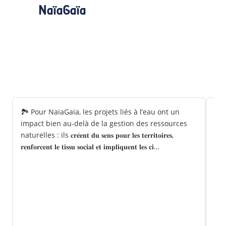
NaïaGaïa
🏞 Pour NaïaGaïa, les projets liés à l’eau ont un
🌿 
impact bien au-delà de la gestion des ressources
frag
naturelles : ils 𝐜𝐫𝐞́𝐞𝐧𝐭 𝐝𝐮 𝐬𝐞𝐧𝐬 𝐩𝐨𝐮𝐫 𝐥𝐞𝐬 𝐭𝐞𝐫𝐫𝐢𝐭𝐨𝐢𝐫𝐞𝐬,
suje
𝐫𝐞𝐧𝐟𝐨𝐫𝐜𝐞𝐧𝐭 𝐥𝐞 𝐭𝐢𝐬𝐬𝐮 𝐬𝐨𝐜𝐢𝐚𝐥 𝐞𝐭 𝐢𝐦𝐩𝐥𝐢𝐪𝐮𝐞𝐧𝐭 𝐥𝐞𝐬 𝐜𝐢…
𝐧𝐨𝐬 