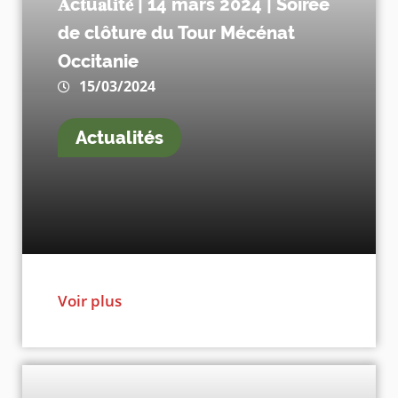
𝐀c𝐭u𝐚l𝐢t𝐞́ | 14 mars 2024 | Soirée
de clôture du Tour Mécénat
Occitanie
15/03/2024
Actualités
Voir plus