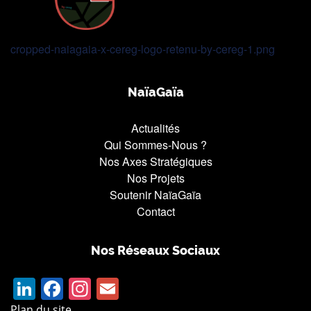
cropped-naiagaia-x-cereg-logo-retenu-by-cereg-1.png
NaïaGaïa
Actualités
Qui Sommes-Nous ?
Nos Axes Stratégiques
Nos Projets
Soutenir NaïaGaïa
Contact
Nos Réseaux Sociaux
LinkedIn
Facebook
Instagram
Email
Plan du site