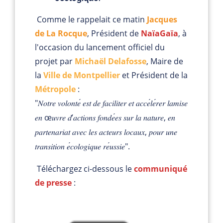
Comme le rappelait ce matin
Jacques
de La Rocque
, Président de
NaïaGaïa
, à
l'occasion du lancement officiel du
projet par
Michaël Delafosse
, Maire de
la
Ville de Montpellier
et Président de la
Métropole
:
"
́
𝑁𝑜𝑡𝑟𝑒 𝑣𝑜𝑙𝑜𝑛𝑡𝑒
𝑒𝑠𝑡 𝑑𝑒 𝑓𝑎𝑐𝑖𝑙𝑖𝑡𝑒𝑟 𝑒𝑡 𝑎𝑐𝑐𝑒
𝑙𝑒
𝑟𝑒𝑟 𝑙𝑎𝑚𝑖𝑠𝑒
œ
’
,
𝑒𝑛
𝑢𝑣𝑟𝑒 𝑑
𝑎𝑐𝑡𝑖𝑜𝑛𝑠 𝑓𝑜𝑛𝑑𝑒
𝑒𝑠 𝑠𝑢𝑟 𝑙𝑎 𝑛𝑎𝑡𝑢𝑟𝑒
𝑒𝑛
,
𝑝𝑎𝑟𝑡𝑒𝑛𝑎𝑟𝑖𝑎𝑡 𝑎𝑣𝑒𝑐 𝑙𝑒𝑠 𝑎𝑐𝑡𝑒𝑢𝑟𝑠 𝑙𝑜𝑐𝑎𝑢𝑥
𝑝𝑜𝑢𝑟 𝑢𝑛𝑒
".
𝑡𝑟𝑎𝑛𝑠𝑖𝑡𝑖𝑜𝑛 𝑒
𝑐𝑜𝑙𝑜𝑔𝑖𝑞𝑢𝑒 𝑟𝑒
𝑢𝑠𝑠𝑖𝑒
Téléchargez ci-dessous le
communiqué
de presse
: