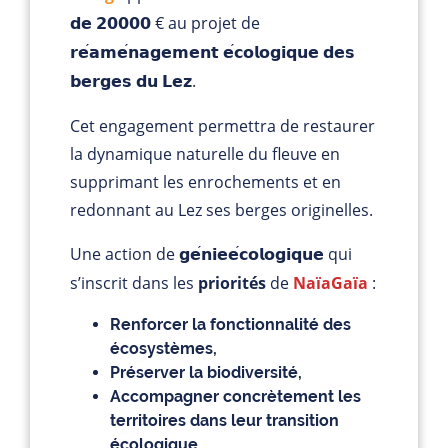
€ au projet de
𝗱𝗲 𝟮𝟬𝟬𝟬𝟬
𝗿𝗲
𝗮𝗺𝗲
𝗻𝗮𝗴𝗲𝗺𝗲𝗻𝘁 𝗲
𝗰𝗼𝗹𝗼𝗴𝗶𝗾𝘂𝗲 𝗱𝗲𝘀
.
𝗯𝗲𝗿𝗴𝗲𝘀 𝗱𝘂 𝗟𝗲𝘇
Cet engagement permettra de restaurer
la dynamique naturelle du fleuve en
supprimant les enrochements et en
redonnant au Lez ses berges originelles.
Une action de
qui
𝗴𝗲
𝗻𝗶𝗲𝗲
𝗰𝗼𝗹𝗼𝗴𝗶𝗾𝘂𝗲
s’inscrit dans les
priorités
de
NaïaGaïa
:
Renforcer la fonctionnalit
é
des
é
cosyst
è
mes,
Pr
é
server la biodiversit
é
,
Accompagner concr
è
tement les
territoires dans leur transition
é
cologique.