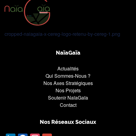
cropped-naiagaia-x-cereg-logo-retenu-by-cereg-1.png
NaïaGaïa
Actualités
Qui Sommes-Nous ?
Nos Axes Stratégiques
Nos Projets
Soutenir NaïaGaïa
Contact
Nos Réseaux Sociaux