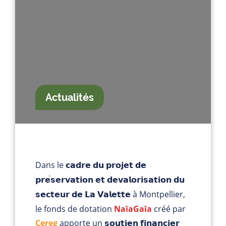
Actualités
Dans le
𝗰𝗮𝗱𝗿𝗲 𝗱𝘂 𝗽𝗿𝗼𝗷𝗲𝘁 𝗱𝗲
𝗽𝗿𝗲
𝘀𝗲𝗿𝘃𝗮𝘁𝗶𝗼𝗻 𝗲𝘁 𝗱𝗲𝘃𝗮𝗹𝗼𝗿𝗶𝘀𝗮𝘁𝗶𝗼𝗻 𝗱𝘂
à Montpellier,
𝘀𝗲𝗰𝘁𝗲𝘂𝗿 𝗱𝗲 𝗟𝗮 𝗩𝗮𝗹𝗲𝘁𝘁𝗲
le fonds de dotation
NaïaGaïa
créé par
Cereg
apporte un
𝘀𝗼𝘂𝘁𝗶𝗲𝗻 𝗳𝗶𝗻𝗮𝗻𝗰𝗶𝗲𝗿