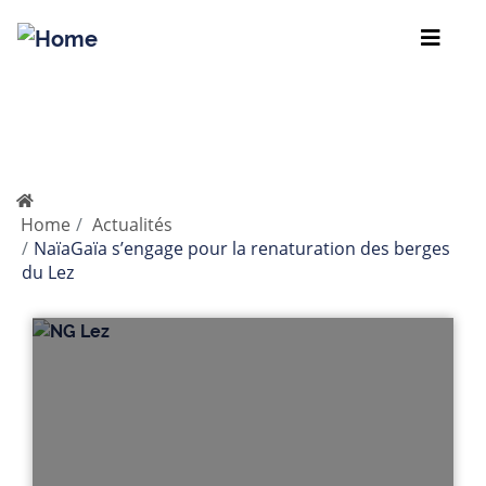
Skip
to
Breadcrumb
main
Home
Actualités
content
NaïaGaïa s’engage pour la renaturation des berges
du Lez